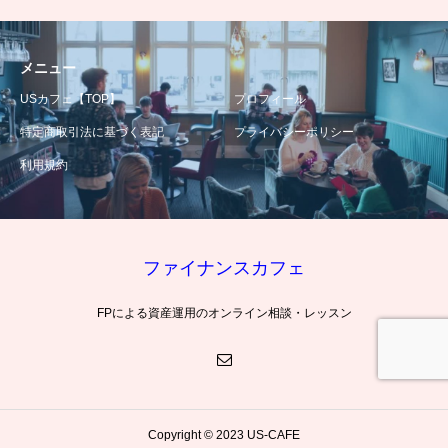
メニュー
USカフェ【TOP】
プロフィール
特定商取引法に基づく表記
プライバシーポリシー
利用規約
ファイナンスカフェ
FPによる資産運用のオンライン相談・レッスン
Copyright © 2023 US-CAFE
米国株【実践】
米国株【基礎】